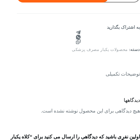
صرف
کاردئونی
سپان
۱
رم
به اشتراک بگذارید
ارک
TD
سته
10
دسته:
محصولات یکبار مصرف پزشکی
ددی
دد
توضیحات تکمیلی
دیدگاهها
هیچ دیدگاهی برای این محصول نوشته نشده است.
اولین نفری باشید که دیدگاهی را ارسال می کنید برای “کلاه یکبار