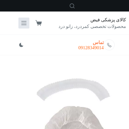
رش
ه
حتوا
کالای پزشکی فیض
سبد
محصولات تخصصی کمردرد، زانو درد
خرید
تماس
09128349014