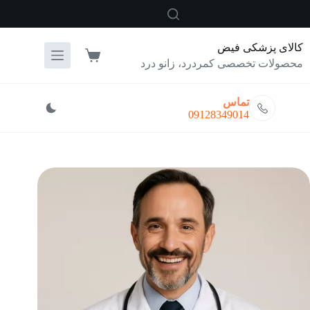
رش
ه
حتوا
کالای پزشکی فیض
سبد
محصولات تخصصی کمردرد، زانو درد
خرید
تماس
09128349014