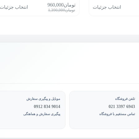
این
تومان
960,000
انتخاب جزئیات
انتخاب جزئیات
محصول
قیمت
قیمت
تومان
1,390,000
دارای
فعلی:
اصلی:
انواع
ان1,390,000
تومان960,000.
تومان1,390,000
مختلفی
بود.
می
باشد.
گزینه
ها
ممکن
است
در
صفحه
محصول
انتخاب
شوند
تلفن فروشگاه
موبایل و پیگیری سفارش
0912 834 9014
021 3397 6943
تماس مستقیم با فروشگاه
پیگیری سفارش و هماهنگی