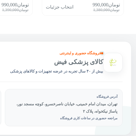
این
این
تومان
990,000
تومان
990,000
انتخاب جزئیات
محصول
محصول
قیمت
قیمت
قیمت
قیمت
تومان
1,380,000
تومان
1,390,000
دارای
دارای
فعلی:
اصلی:
فعلی:
اصلی:
انواع
انواع
تومان990,000.
تومان1,380,000
تومان990,000.
توم
مختلفی
مختلفی
بود.
بود.
می
می
باشد.
باشد.
گزینه
گزینه
ها
ها
فروشگاه حضوری و اینترنتی
ممکن
ممکن
است
است
کالای پزشکی فیض
در
در
بیش از ۴۰ سال تجربه در عرضه تجهیزات و کالاهای پزشکی
صفحه
صفحه
محصول
محصول
انتخاب
انتخاب
شوند
شوند
آدرس فروشگاه
تهران، میدان امام خمینی، خیابان ناصرخسرو، کوچه مسجد نور،
پاساژ نیکخواه، پلاک ۲
مراجعه حضوری در ساعات کاری فروشگاه