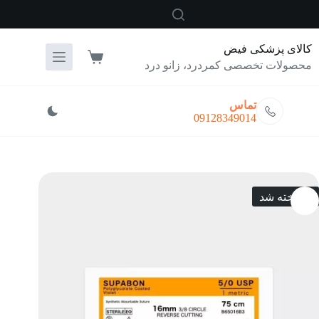
رش
ه
حتوا
کالای پزشکی فیض
سبد
محصولات تخصصی کمردرد، زانو درد
خرید
تماس
09128349014
فروخته شد