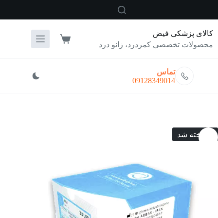
رش
ه
حتوا
کالای پزشکی فیض
سبد
محصولات تخصصی کمردرد، زانو درد
خرید
تماس
09128349014
فروخته شد