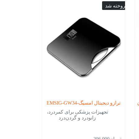
فروخته شد
ترازو دیجیتال امسیگ-EMSIG-GW34
تجهیزات پزشکی برای کمردرد،
زانودرد و گردن‌درد
این
تومان
206,000