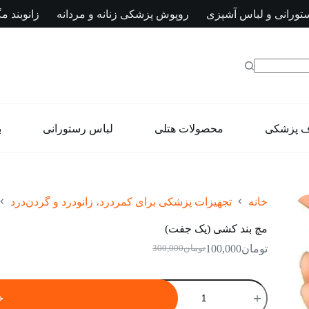
تورانی و لباس آشپزی
روپوش پزشکی زنانه و مردانه
زانوبند مگ
ف پزشکی
محصولات هتلی
لباس رستورانی
ب
خانه
تجهیزات پزشکی برای کمردرد، زانودرد و گردن‌درد
مچ بند کشی (یک جفت)
تومان
100,000
تومان
300,000
قیمت
قیمت
فعلی:
اصلی:
تومان100,000.
تومان300,000
مچ
بود.
بند
خ