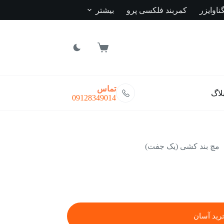
ناوایزر
کمربند فلکسی پرو
بیشتر
سبد
خرید
تماس
لاگ
09128349014
مچ بند کشی (یک جفت)
رید آسان