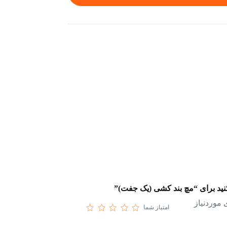
کنید برای “مچ بند کشی (یک جفت)”
موردنیاز
امتیاز شما