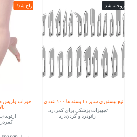
فروخته شد
حراج شد!
تیغ بیستوری سایز 15 بسته ها ۱۰۰ عددی
جوراب واریس ط
بالا
تجهیزات پزشکی برای کمردرد،
زانودرد و گردن‌درد
ارتوپدی
,
کمردرد،
تومان
500,000