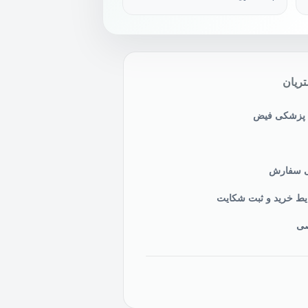
ریان
ی پزشکی فیض
نی سفارش
یط خرید و ثبت شکایت
صی