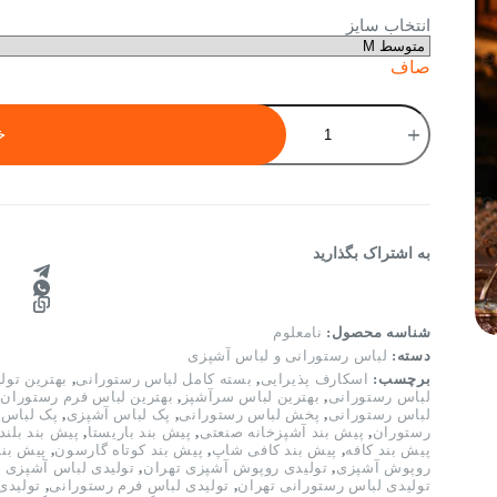
تومان970,000.
تومان1,390,000
انتخاب سایز
بود.
صاف
لباس
رستورانی
خ
مدل
سروش
مشکی
|
یونیفرم
رستورانی
به اشتراک بگذارید
شیک
و
رسمی
مناسب
شناسه محصول:
نامعلوم
پرسنل
دسته:
لباس رستورانی و لباس آشپزی
رستوران،
برچسب:
اسکارف پذیرایی
,
بسته کامل لباس رستورانی
,
بهترین تول
کافه
لباس رستورانی
,
بهترین لباس سرآشپز
,
بهترین لباس فرم رستوران
,
و
لباس رستورانی
,
پخش لباس رستورانی
,
پک لباس آشپزی
,
پک لباس 
پذیرایی
رستوران
,
پیش بند آشپزخانه صنعتی
,
پیش بند باریستا
,
پیش بند بلند
پیش بند کافه
,
پیش بند کافی شاپ
,
پیش بند کوتاه گارسون
,
پیش بن
عدد
روپوش آشپزی
,
تولیدی روپوش آشپزی تهران
,
تولیدی لباس آشپزی ت
تولیدی لباس رستورانی تهران
,
تولیدی لباس فرم رستورانی
,
تولیدی