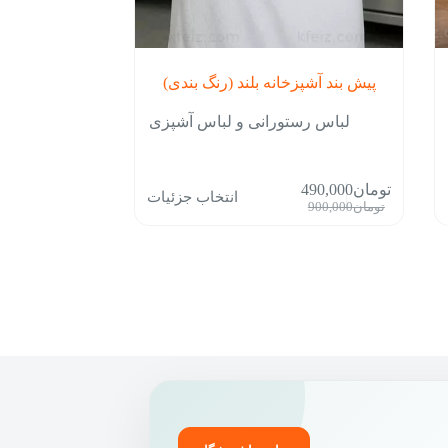
پیش بند آشپزخانه بلند (رنگ بندی)
لباس رستورانی و لباس آشپزی
این
تومان
490,000
انتخاب جزئیات
محصول
قیمت
قیمت
تومان
900,000
دارای
فعلی:
اصلی:
انواع
تومان490,000.
تومان900,000
مختلفی
بود.
می
باشد.
گزینه
ها
ممکن
است
در
صفحه
محصول