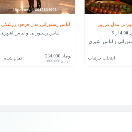
رانی مدل فرزین
لباس رستورانی مدل فرهود زرشکی
ه
4.00
از 5
لباس رستورانی و لباس آشپزی
تورانی و لباس آشپزی
این
تومان
234,000
انتخاب جزئیات
تمام شده
محصول
قیمت
قیمت
تومان
600,000
دارای
فعلی:
اصلی:
انواع
ان1,390,000
تومان234,000.
تومان600,000
مختلفی
بود.
می
باشد.
گزینه
ها
ممکن
است
در
صفحه
محصول