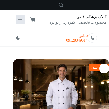
رش
ه
حتوا
کالای پزشکی فیض
سبد
محصولات تخصصی کمردرد، زانو درد
خرید
تماس
09128349014
حراج شد!