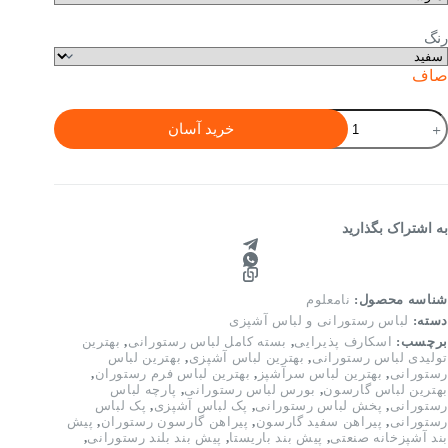
رنگ
صاف
باس
خرید آسان
ستورانی
دل
اوید
رنگ
ندی)|
ونیفرم
به اشتراک بگذارید
ستورانی
یک
رفه‌ای
شناسه محصول:
نامعلوم
ناسب
دسته:
لباس رستورانی و لباس آشپزی
رسنل
برچسب:
اسکارف پذیرایی
,
بسته کامل لباس رستورانی
,
بهترین
ستوران،
تولیدی لباس رستورانی
,
بهترین لباس آشپزی
,
بهترین لباس
افه
رستورانی
,
بهترین لباس سرآشپز
,
بهترین لباس فرم رستوران
,
بهترین لباس گارسون
,
بورس لباس رستورانی
,
پارچه لباس
ست
رستورانی
,
پخش لباس رستورانی
,
پک لباس آشپزی
,
پک لباس
رستورانی
,
پیراهن سفید گارسون
,
پیراهن گارسون رستوران
,
پیش
ود
بند آشپزخانه صنعتی
,
پیش بند باریستا
,
پیش بند بلند رستورانی
,
دد