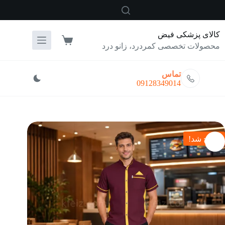
رش
ه
حتوا
کالای پزشکی فیض
سبد
محصولات تخصصی کمردرد، زانو درد
خرید
تماس
09128349014
حراج شد!