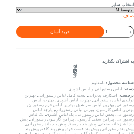
تومان960,000.
تومان1,380,000
انتخاب سایز
بود.
صاف
باس
خرید آسان
شپزی
دل
اهین
رشکی
ا
رجکار
به اشتراک بگذارید
رد
وپوش
رآشپز
شناسه محصول:
نامعلوم
یک
دسته:
لباس رستورانی و لباس آشپزی
برچسب:
اسکارف پذیرایی
,
بسته کامل لباس رستورانی
,
بهترین
رفه‌ای
تولیدی لباس رستورانی
,
بهترین لباس آشپزی
,
بهترین لباس
ناسب
رستورانی
,
بهترین لباس سرآشپز
,
بهترین لباس فرم رستوران
,
ستوران
بهترین لباس گارسون
,
بورس لباس رستورانی
,
پارچه لباس
رستورانی
,
پخش لباس رستورانی
,
پک لباس آشپزی
,
پک لباس
شپزخانه
رستورانی
,
پیراهن سفید گارسون
,
پیراهن گارسون رستوران
,
پیش
بند آشپزخانه صنعتی
,
پیش بند باریستا
,
پیش بند بلند رستورانی
,
نعتی
پیش بند رستورانی
,
پیش بند فست فود
,
پیش بند کافه
,
پیش بند
دد
کافی شاپ
,
پیش بند کوتاه گارسون
,
پیش بند گارسون
,
تحویل فوری