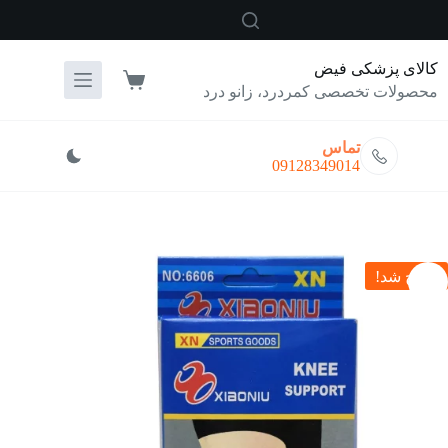
رش
ه
حتوا
کالای پزشکی فیض
سبد
محصولات تخصصی کمردرد، زانو درد
خرید
تماس
09128349014
حراج شد!