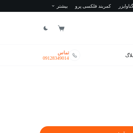
ناوایزر
کمربند فلکسی پرو
بیشتر
سبد
خرید
تماس
لاگ
09128349014