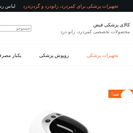
رش
تجهیزات پزشکی برای کمردرد، زانودرد و گردن‌درد
لباس رس
ه
حتوا
کالای پزشکی فیض
محصولات تخصصی کمردرد، زانو درد
تجهیزات پزشکی
روپوش پزشکی
یکبار مصر
حراج شد!