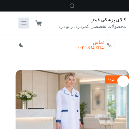
رش
ه
حتوا
کالای پزشکی فیض
سبد
محصولات تخصصی کمردرد، زانو درد
خرید
تماس
09128349014
حراج شد!