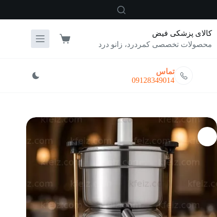
رش
ه
حتوا
کالای پزشکی فیض
سبد
محصولات تخصصی کمردرد، زانو درد
خرید
تماس
09128349014