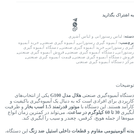
لال
دل
G10
به اشتراک بگذارید
دد
دسته:
لباس رستورانی و لباس آشپزی
برچسب:
آبمیوه گیری رستورانی
,
آبمیوه گیری صنعتی
,
خرید آبمیوه
گیری رستورانی
,
خرید آبمیوه گیری صنعتی
,
دستگاه آبمیوه گیری
رستورانی
,
دستگاه آبمیوه گیری صنعتی
,
فروش آبمیوه گیری صنعتی
,
فروش دستگاه آبمیوه گیری صنعتی
,
قیمت آبمیوه گیری صنعتی
,
مرکز دستگاه آبمیوه گیری صنعتی
توضیحات
دستگاه آبمیوه‌گیری صنعتی
هلال مدل G100
یکی از انتخاب‌های
کاربردی برای افرادی است که به دنبال یک آبمیوه‌گیری باکیفیت و
کارآمد هستند. این دستگاه با
موتور قدرتمند 1.5 اسب بخار
و ظرفیت
آبگیری
30 تا 60 کیلوگرم در ساعت
، می‌تواند در کمترین زمان انواع
میوه‌ها از جمله هویج، کرفس، چغندر و سیب را آبگیری کند.
بدنه آلومینیومی مقاوم
و
قطعات داخلی استیل ضد زنگ
این دستگاه،