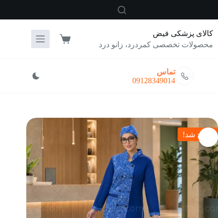
رش
ه
حتوا
کالای پزشکی فیض
سبد
محصولات تخصصی کمردرد، زانو درد
خرید
تماس
09128349014
حراج شد!