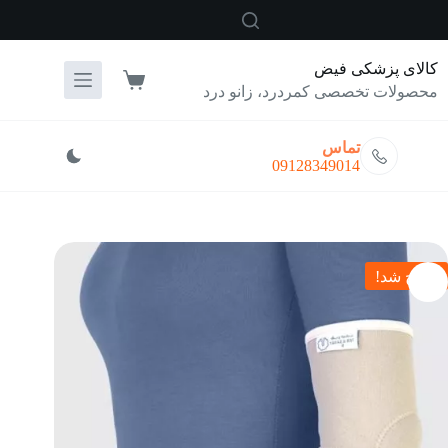
رش
ه
حتوا
کالای پزشکی فیض
سبد
محصولات تخصصی کمردرد، زانو درد
خرید
تماس
09128349014
حراج شد!