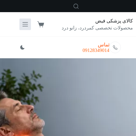
رش
ه
حتوا
کالای پزشکی فیض
سبد
محصولات تخصصی کمردرد، زانو درد
خرید
تماس
09128349014