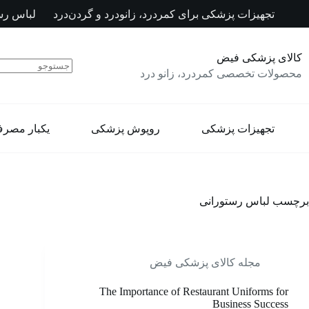
رش
تجهیزات پزشکی برای کمردرد، زانودرد و گردن‌درد
لباس رس
ه
حتوا
کالای پزشکی فیض
محصولات تخصصی کمردرد، زانو درد
تجهیزات پزشکی
روپوش پزشکی
یکبار مصر
برچسب
لباس رستورانی
مجله کالای پزشکی فیض
The Importance of Restaurant Uniforms for
Business Success