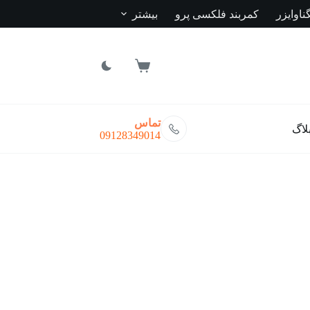
ناوایزر
کمربند فلکسی پرو
بیشتر
سبد
خرید
تماس
لاگ
09128349014