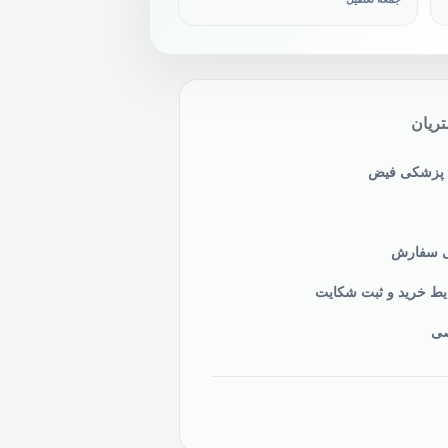
ریان
ی پزشکی فیض
نی سفارش
یط خرید و ثبت شکایت
صی