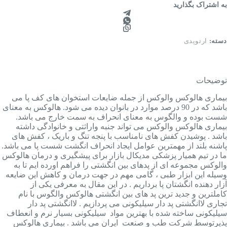
به اشتراک بگذارید
دسته:
ارتوپدی
توضیحات
بیماری هالوکس والوکس از جمله ضایعات استخوان های کف پا می
باشد که در 90 درصد موارد در بانوان دیده می شود. هالوکس به معنای
شست بوده و والگوس به معنای انحراف به سمت خارج می باشد.
بیماری هالوکس والوکس می تواند جنبه واراثتی و خانوادگی داشته
باشد . پوشیدن کفش های نامناسب با پنجه تنگ و باریک ، کفش های
پاشنه بلند از مهمترین عوامل ایجاد انحراف انگشت شست پا می باشد.
ما در تیم همیار پزشکی مدیکال بازار برای پیشگیری و درمان هالوکس
والوکس مجموعه ای از پدهای بین انگشتی را فراهم اورده ایم تا به
وسیله این ابزار طبی ، گامی مهم در جهت درمان و کاهش این ضایعه
آزار دهنده انگشتان پا برداریم . در این مقال به معرفی یکی از
کاملترین و جدید ترین پد های بین انگشتی هالوکس والگوس با نام
تجاری لاانگشتی پد دار سیلیکونی می پردازیم . لاانگشتی پد دار
سیلیکونی ساخته شده با بهترین مواد سیلیکونی بسیار نرم و انعطاف
پذیرتوسط شرکت طب و صنعت ایران می باشد . بیماری هالوکس