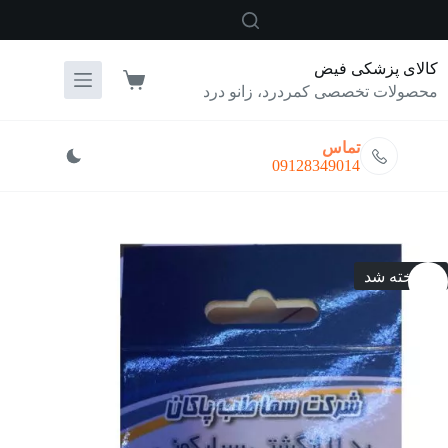
رش
ه
حتوا
کالای پزشکی فیض
سبد
محصولات تخصصی کمردرد، زانو درد
خرید
تماس
09128349014
فروخته شد