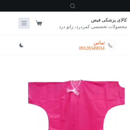
رش
ه
حتوا
کالای پزشکی فیض
سبد
محصولات تخصصی کمردرد، زانو درد
خرید
تماس
09128349014