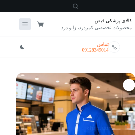
رش
ه
حتوا
کالای پزشکی فیض
سبد
محصولات تخصصی کمردرد، زانو درد
خرید
تماس
09128349014