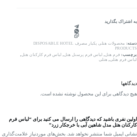
تل
دل
اهین
بی
به اشتراک بگذارید
ا
رجكار
رد
دد
دسته:
محصولات هتلی یکبار مصرف DISPOSABLE HOTEL
PRODUCTS
برچسب:
فرم هتل
,
لباس فرم پرسنل هتل
,
لباس فرم کارکنان هتل
,
لباس فرم هتلی
,
هتلی
دیدگاهها
هیچ دیدگاهی برای این محصول نوشته نشده است.
اولین نفری باشید که دیدگاهی را ارسال می کنید برای “لباس فرم
کارکنان هتل مدل شاهین آبی با خرجكار زرد”
نشانی ایمیل شما منتشر نخواهد شد.
بخش‌های موردنیاز علامت‌گذاری