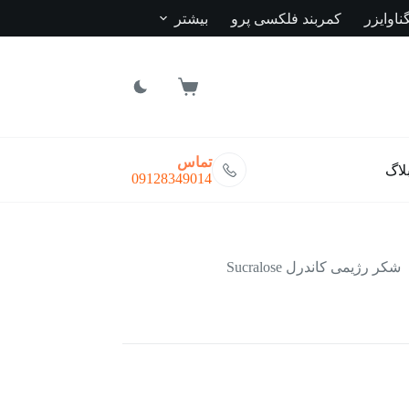
ناوایزر
کمربند فلکسی پرو
بیشتر
سبد
خرید
تماس
لاگ
09128349014
شکر رژیمی کاندرل Sucralose