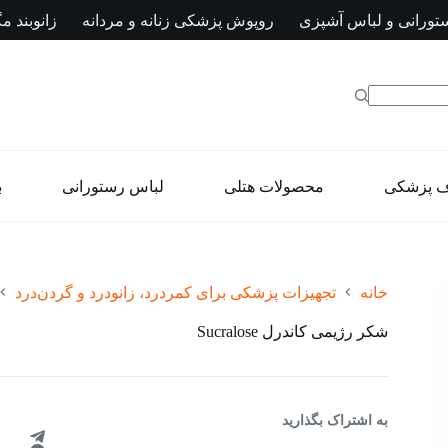
تورانی و لباس آشپزی
روپوش پزشکی زنانه و مردانه
زانوبند مگ
ف پزشکی
محصولات هتلی
لباس رستورانی
ب
خانه
تجهیزات پزشکی برای کمردرد، زانودرد و گردن‌درد
شکر رژیمی کاندرل Sucralose
به اشتراک بگذارید