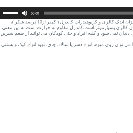
بر
00:00
اف
یا
شکر رژیمی کاندرل حاوی آسپارتام و آسه سولفام پتاسیم، شیرین کننده ای کم کالری است که جایگزین مناسبی برای قند و شکر می باشد.میزان اندک کالری و کربوهیدرات کاندرل ( کمتر از10 درصد شکر )،
کا
ترل کالری بسیارموثر است.کاندرل مقاوم به حرارت است به این معنی
صد
دندان نمی شود و کلیه افراد و حتی کودکان می توانند از طعم شیرین
از
کل
ز پوسیدگی دندان ماهیانه ۴۱۳۲ کالری کمتر دریافت کنید.کاندرل را می توان روی میوه، انواع دسر یا سالاد، چای، تهیه انواع کیک و بستنی
بال
و
پا
اس
کن