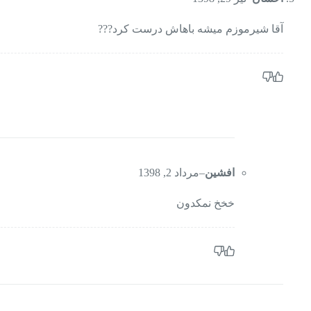
آقا شیرموزم میشه باهاش درست کرد???
افشین
–
مرداد 2, 1398
خخخ نمکدون