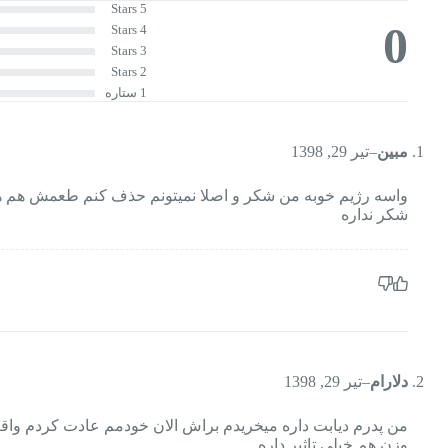
5 Stars
0
4 Stars
3 Stars
2 Stars
1 ستاره
مبين
–
تیر 29, 1398
واسه رژيم خوبه من شکر و اصلا نمیتونم حذف کنم طعمش هم ه
شکر نداره
دلارام
–
تیر 29, 1398
من پدرم دیابت داره میخریدم براش الان خودمم عادت کردم واق
وزن هم خیلی تاثیر داره