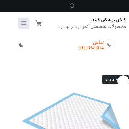
رش
ه
حتوا
کالای پزشکی فیض
سبد
محصولات تخصصی کمردرد، زانو درد
خرید
تماس
09128349014
فروخته شد