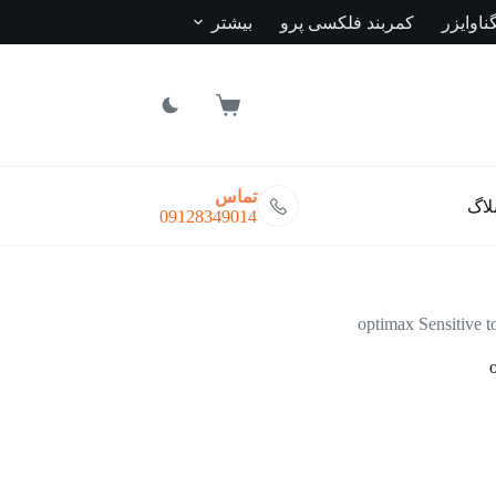
ناوایزر
کمربند فلکسی پرو
بیشتر
سبد
خرید
تماس
لاگ
09128349014