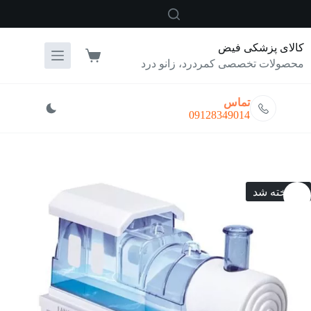
رش
ه
حتوا
کالای پزشکی فیض
سبد
محصولات تخصصی کمردرد، زانو درد
خرید
تماس
09128349014
فروخته شد