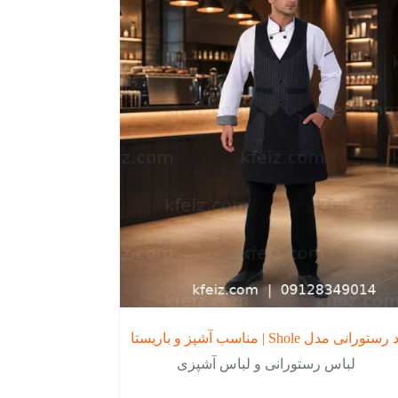
نی مدل Shole | مناسب آشپز و باریستا
لباس رستورانی و لباس آشپزی