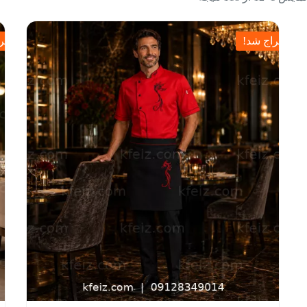
حراج شد!
حرا