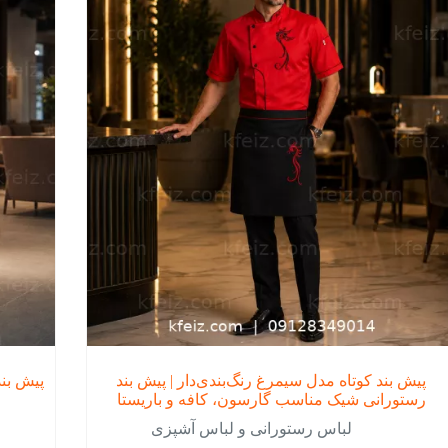
ها
ن
ممکن
است
در
ه
صفحه
ول
محصول
اب
انتخاب
د
شوند
پیش بند کوتاه مدل سیمرغ رنگ‌بندی‌دار | پیش بند
پیش بند رستورا
رستورانی شیک مناسب گارسون، کافه و باریستا
لباس رستورانی و لباس آشپزی