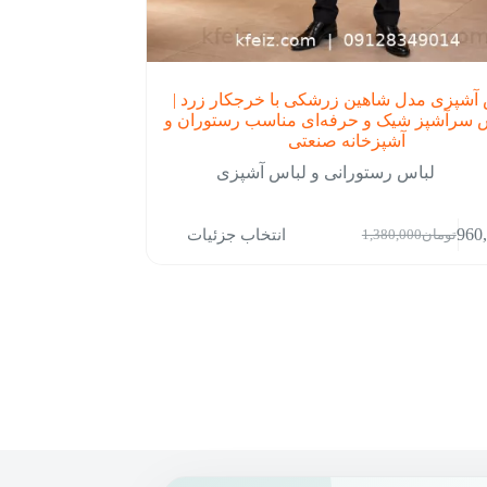
آشپزی مدل شاهین زرشکی با خرجکار زرد |
 سرآشپز شیک و حرفه‌ای مناسب رستوران و
آشپزخانه صنعتی
لباس رستورانی و لباس آشپزی
انتخاب جزئیات
960
تومان
1,380,000
قیمت
قیمت
فعلی:
اصلی:
تومان960,000.
تومان1,380,000
بود.