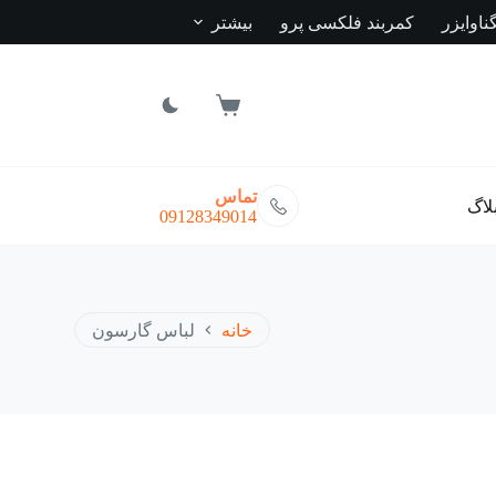
ناوایزر
کمربند فلکسی پرو
بیشتر
سبد
خرید
تماس
لاگ
09128349014
خانه
لباس گارسون