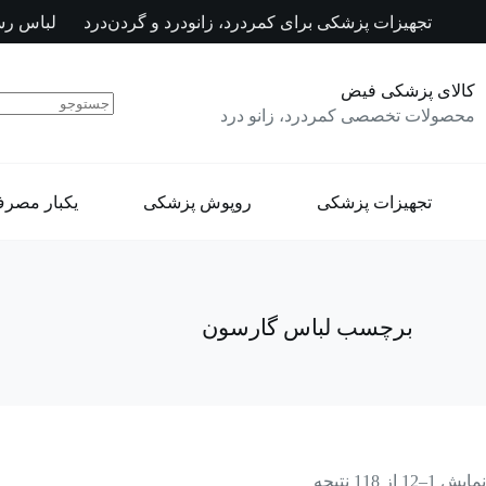
رش
تجهیزات پزشکی برای کمردرد، زانودرد و گردن‌درد
لباس رس
ه
حتوا
کالای پزشکی فیض
محصولات تخصصی کمردرد، زانو درد
تجهیزات پزشکی
روپوش پزشکی
یکبار مصر
برچسب
لباس گارسون
نمایش 1–12 از 118 نتیجه