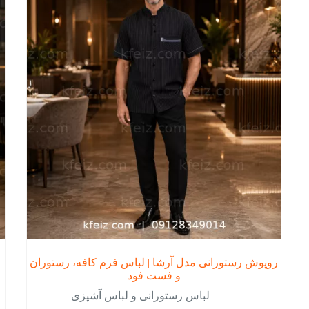
ها
ها
ممکن
ممک
است
است
در
در
صفحه
صفح
محصول
محص
انتخاب
انتخ
شوند
شون
روپوش رستورانی مدل آرشا | لباس فرم کافه، رستوران
و فست فود
لباس رستورانی و لباس آشپزی