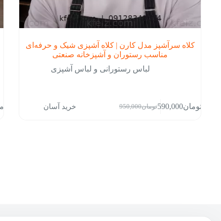
کلاه سرآشپز مدل کارن | کلاه آشپزی شیک و حرفه‌ای
مناسب رستوران و آشپزخانه صنعتی
لباس رستورانی و لباس آشپزی
این
خرید آسان
تومان
590,000
توم
تومان
950,000
محص
قیمت
قیمت
دارا
فعلی:
اصلی:
انوا
تومان590,000.
تومان950,000
مخت
بود.
می
باشد
گزین
ها
ممک
است
در
صفح