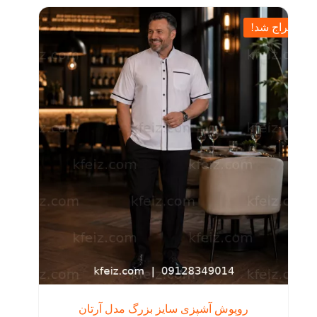
مختلفی
بود.
می
حراج شد!
باشد.
گزینه
ها
ممکن
است
در
صفحه
محصول
انتخاب
شوند
روپوش آشپزی سایز بزرگ مدل آرتان