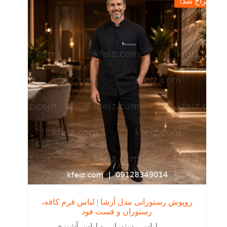
حراج شد!
باشد.
گزینه
ها
ممکن
است
در
صفحه
محصول
انتخاب
شوند
روپوش رستورانی مدل آرشا | لباس فرم کافه،
رستوران و فست فود
لباس رستورانی و لباس آشپزی