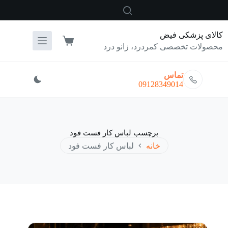
رش
ه
حتوا
کالای پزشکی فیض
سبد
محصولات تخصصی کمردرد، زانو درد
خرید
تماس
09128349014
برچسب
لباس کار فست فود
خانه
لباس کار فست فود