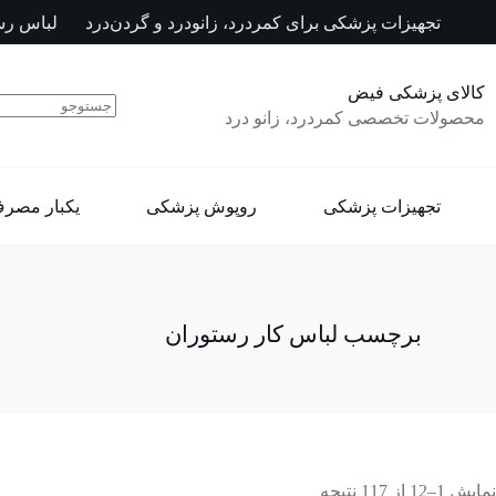
رش
تجهیزات پزشکی برای کمردرد، زانودرد و گردن‌درد
لباس رس
ه
حتوا
کالای پزشکی فیض
محصولات تخصصی کمردرد، زانو درد
تجهیزات پزشکی
روپوش پزشکی
یکبار مصر
برچسب
لباس کار رستوران
نمایش 1–12 از 117 نتیجه