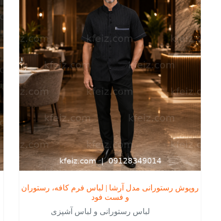
ها
ها
ممکن
ممک
است
است
در
در
صفحه
صفح
محصول
محص
انتخاب
انتخ
شوند
شون
روپوش رستورانی مدل آرشا | لباس فرم کافه، رستوران
و فست فود
لباس رستورانی و لباس آشپزی