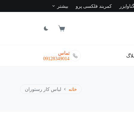
ناوایزر
کمربند فلکسی پرو
بیشتر
سبد
خرید
تماس
لاگ
09128349014
خانه
لباس کار رستوران