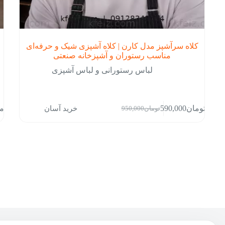
کلاه سرآشپز مدل کارن | کلاه آشپزی شیک و حرفه‌ای
مناسب رستوران و آشپزخانه صنعتی
لباس رستورانی و لباس آشپزی
این
خرید آسان
تومان
590,000
توم
تومان
950,000
محص
قیمت
قیمت
دارا
فعلی:
اصلی:
انوا
تومان590,000.
تومان950,000
مخت
بود.
می
باشد
گزین
ها
ممک
است
در
صفح