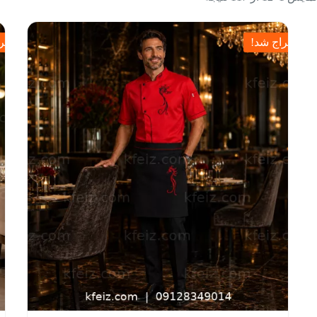
حراج شد!
حرا