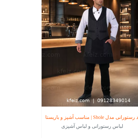
نی مدل Shole | مناسب آشپز و باریستا
لباس رستورانی و لباس آشپزی