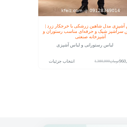
آشپزی مدل شاهین زرشکی با خرجکار زرد |
 سرآشپز شیک و حرفه‌ای مناسب رستوران و
آشپزخانه صنعتی
لباس رستورانی و لباس آشپزی
انتخاب جزئیات
960
تومان
1,380,000
قیمت
قیمت
فعلی:
اصلی:
تومان960,000.
تومان1,380,000
بود.