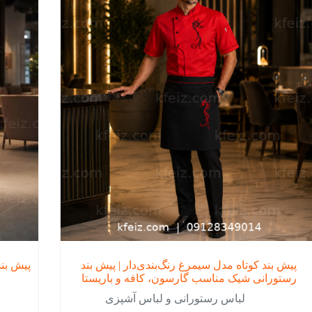
ها
ن
ممکن
است
در
ه
صفحه
ول
محصول
اب
انتخاب
د
شوند
پیش بند کوتاه مدل سیمرغ رنگ‌بندی‌دار | پیش بند
پیش بند رستورا
رستورانی شیک مناسب گارسون، کافه و باریستا
لباس رستورانی و لباس آشپزی