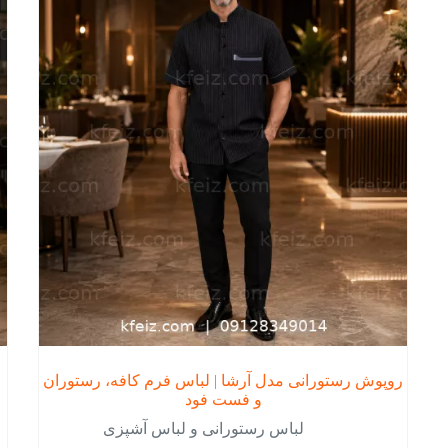
ها
ها
ممکن
ممک
است
است
در
در
صفحه
صفح
محصول
محص
انتخاب
انتخ
شوند
شون
روپوش رستورانی مدل آرشا | لباس فرم کافه، رستوران
و فست فود
لباس رستورانی و لباس آشپزی