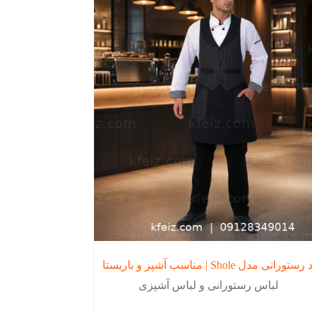
نی مدل Shole | مناسب آشپز و باریستا
لباس رستورانی و لباس آشپزی