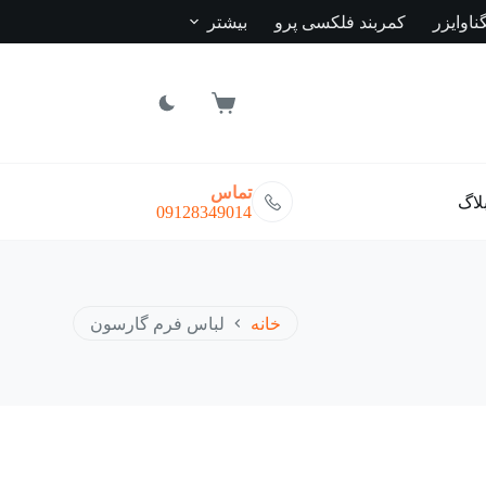
ناوایزر
کمربند فلکسی پرو
بیشتر
سبد
خرید
تماس
لاگ
09128349014
خانه
لباس فرم گارسون