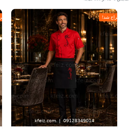
حراج شد!
حرا