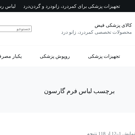
رش
تجهیزات پزشکی برای کمردرد، زانودرد و گردن‌درد
لباس رس
ه
حتوا
کالای پزشکی فیض
محصولات تخصصی کمردرد، زانو درد
تجهیزات پزشکی
روپوش پزشکی
یکبار مصر
برچسب
لباس فرم گارسون
نمایش 1–12 از 118 نتیجه