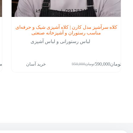
کلاه سرآشپز مدل کارن | کلاه آشپزی شیک و حرفه‌ای
مناسب رستوران و آشپزخانه صنعتی
لباس رستورانی و لباس آشپزی
این
خرید آسان
تومان
590,000
توم
تومان
950,000
محص
قیمت
قیمت
دارا
فعلی:
اصلی:
انوا
تومان590,000.
تومان950,000
مخت
بود.
می
باشد
گزین
ها
ممک
است
در
صفح