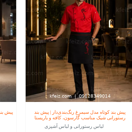
ها
ن
ممکن
است
در
ه
صفحه
ول
محصول
اب
انتخاب
د
شوند
پیش بند کوتاه مدل سیمرغ رنگ‌بندی‌دار | پیش بند
پیش بند رستورا
رستورانی شیک مناسب گارسون، کافه و باریستا
لباس رستورانی و لباس آشپزی