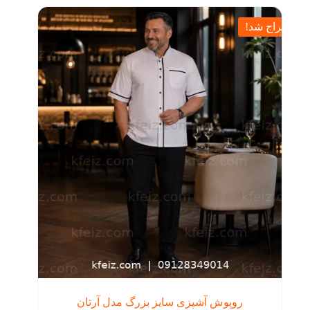
مختلفی
بود.
می
حراج شد!
باشد.
گزینه
ها
ممکن
است
در
صفحه
محصول
انتخاب
شوند
روپوش آشپزی سایز بزرگ مدل آرتان