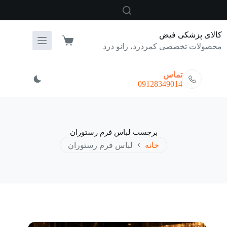
رش
ه
حتوا
کالای پزشکی فیض
سبد
محصولات تخصصی کمردرد، زانو درد
خرید
تماس
09128349014
برچسب
لباس فرم رستوران
خانه
لباس فرم رستوران