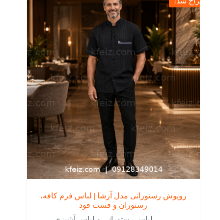
حراج شد!
باشد.
گزینه
ها
ممکن
است
در
صفحه
محصول
انتخاب
شوند
روپوش رستورانی مدل آرشا | لباس فرم کافه،
رستوران و فست فود
لباس رستورانی و لباس آشپزی