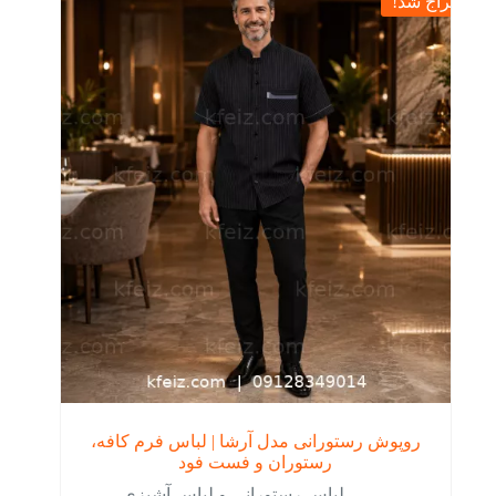
حراج شد!
باشد.
گزینه
ها
ممکن
است
در
صفحه
محصول
انتخاب
شوند
روپوش رستورانی مدل آرشا | لباس فرم کافه،
رستوران و فست فود
لباس رستورانی و لباس آشپزی