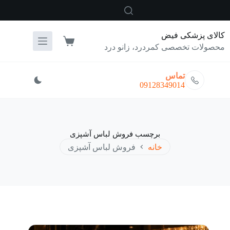
رش
ه
حتوا
کالای پزشکی فیض
سبد
محصولات تخصصی کمردرد، زانو درد
خرید
تماس
09128349014
برچسب
فروش لباس آشپزی
خانه
فروش لباس آشپزی