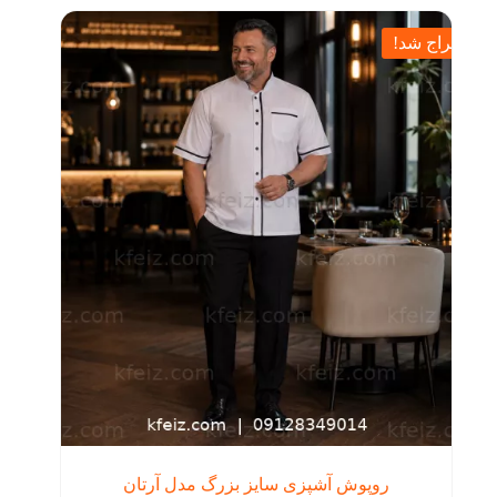
مختلفی
بود.
می
حراج شد!
باشد.
گزینه
ها
ممکن
است
در
صفحه
محصول
انتخاب
شوند
روپوش آشپزی سایز بزرگ مدل آرتان