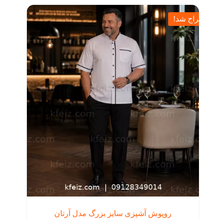
مختلفی
بود.
می
حراج شد!
باشد.
گزینه
ها
ممکن
است
در
صفحه
محصول
انتخاب
شوند
روپوش آشپزی سایز بزرگ مدل آرتان