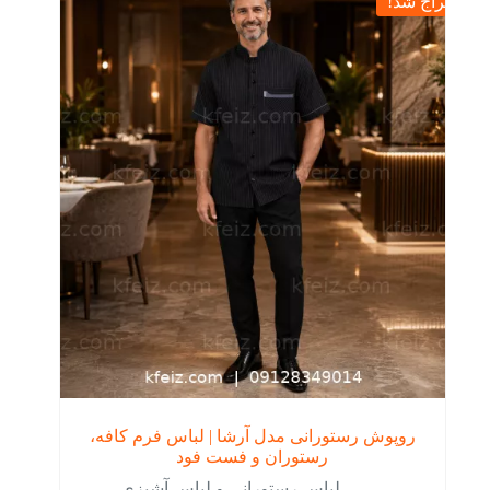
حراج شد!
باشد.
گزینه
ها
ممکن
است
در
صفحه
محصول
انتخاب
شوند
روپوش رستورانی مدل آرشا | لباس فرم کافه،
رستوران و فست فود
لباس رستورانی و لباس آشپزی