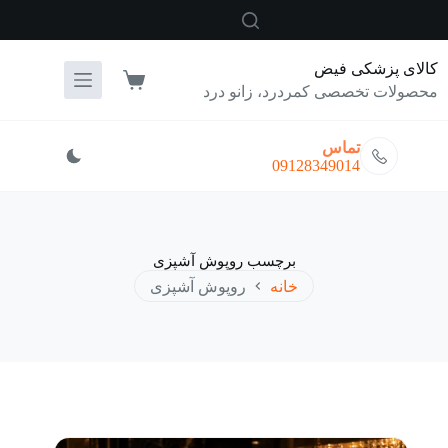
رش
ه
حتوا
کالای پزشکی فیض
سبد
محصولات تخصصی کمردرد، زانو درد
خرید
تماس
09128349014
برچسب
روپوش آشپزی
خانه
روپوش آشپزی