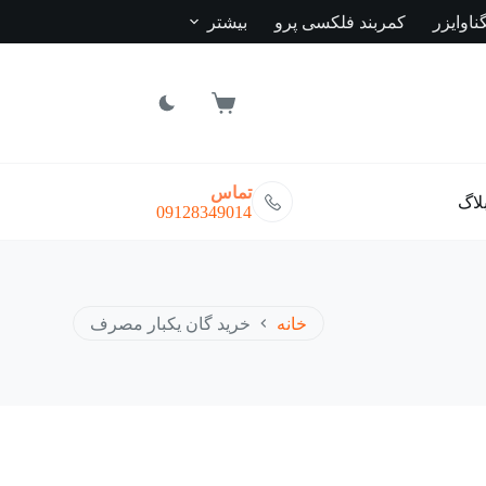
ناوایزر
کمربند فلکسی پرو
بیشتر
سبد
خرید
تماس
لاگ
09128349014
خانه
خرید گان یکبار مصرف