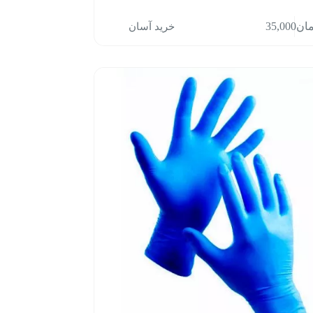
خرید آسان
مان
35,000