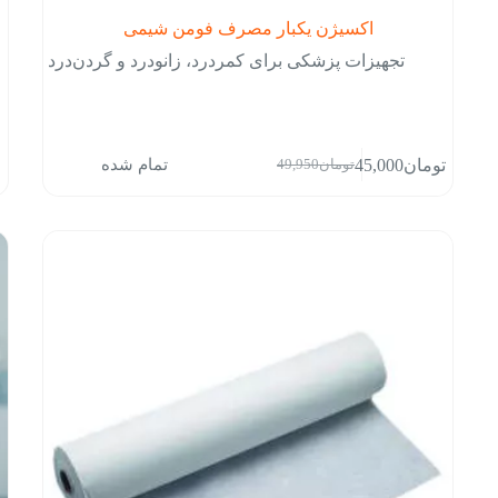
اکسیژن یکبار مصرف فومن شیمی
تجهیزات پزشکی برای کمردرد، زانودرد و گردن‌درد
تمام شده
تومان
45,000
تومان
49,950
قیمت
قیمت
فعلی:
اصلی:
تومان45,000.
تومان49,950
بود.