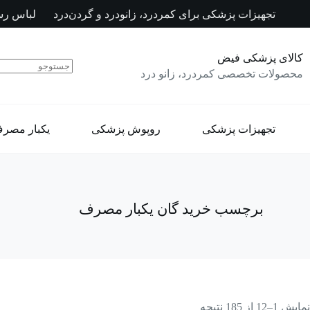
رش
تجهیزات پزشکی برای کمردرد، زانودرد و گردن‌درد
لباس رس
ه
حتوا
کالای پزشکی فیض
محصولات تخصصی کمردرد، زانو درد
تجهیزات پزشکی
روپوش پزشکی
یکبار مصر
برچسب
خرید گان یکبار مصرف
نمایش 1–12 از 185 نتیجه