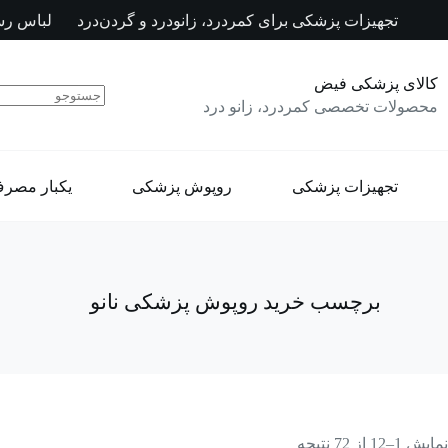
رش
تجهیزات پزشکی برای کمردرد، زانودرد و گردن‌درد
لباس رس
ه
حتوا
کالای پزشکی فیض
محصولات تخصصی کمردرد، زانو درد
تجهیزات پزشکی
روپوش پزشکی
یکبار مصر
برچسب
خرید روپوش پزشکی نانو
نمایش 1–12 از 72 نتیجه