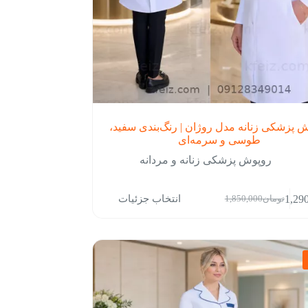
 پزشکی زنانه مدل روژان | رنگ‌بندی سفید،
طوسی و سرمه‌ای
روپوش پزشکی زنانه و مردانه
انتخاب جزئیات
1,29
تومان
1,850,000
قیمت
قیمت
فعلی:
اصلی:
تومان1,290,000.
تومان1,850,000
بود.