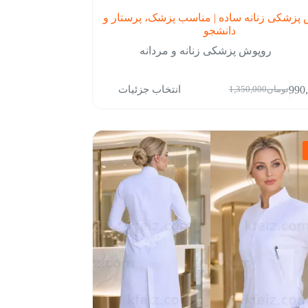
پزشکی زنانه ساده | مناسب پزشک، پرستار و
دانشجو
روپوش پزشکی زنانه و مردانه
انتخاب جزئیات
990
تومان
1,350,000
قیمت
قیمت
فعلی:
اصلی:
تومان990,000.
تومان1,350,000
بود.