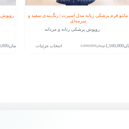
مانتو فرم پزشکی زنانه مدل اسپرت | رنگ‌بندی سفید و
روپوش پ
سرمه‌ای
روپوش پزشکی زنانه و مردانه
این
انتخاب جزئیات
ان
1,160,000
تومان
0,000
تومان
1,900,000
ول
محصول
قیمت
قیمت
ی
دارای
فعلی:
اصلی:
ع
انواع
تومان1,160,000.
تومان1,900,000
لفی
مختلفی
بود.
می
.
باشد.
ه
گزینه
ها
ن
ممکن
است
در
ه
صفحه
ول
محصول
اب
انتخاب
د
شوند