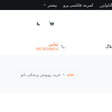
ناوایزر
کمربند فلکسی پرو
بیشتر
سبد
خرید
تماس
لاگ
09128349014
خانه
خرید روپوش پزشکی نانو