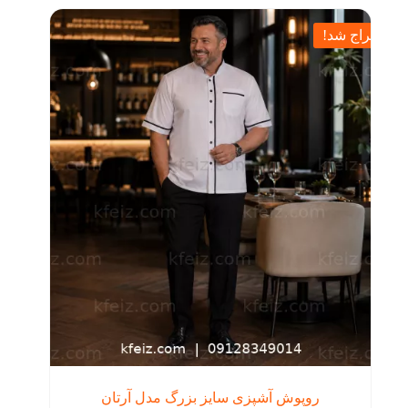
مختلفی
بود.
می
حراج شد!
باشد.
گزینه
ها
ممکن
است
در
صفحه
محصول
انتخاب
شوند
روپوش آشپزی سایز بزرگ مدل آرتان