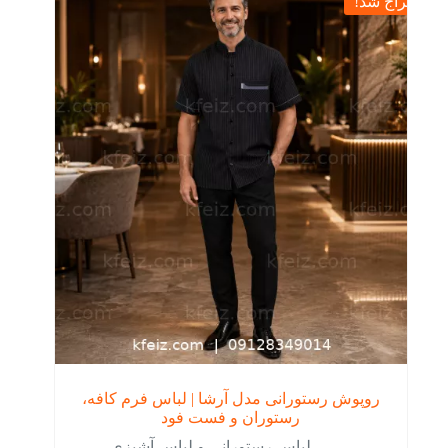
حراج شد!
باشد.
گزینه
ها
ممکن
است
در
صفحه
محصول
انتخاب
شوند
روپوش رستورانی مدل آرشا | لباس فرم کافه،
رستوران و فست فود
لباس رستورانی و لباس آشپزی