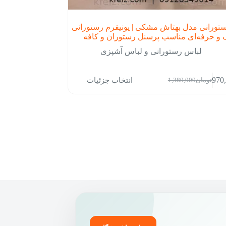
تورانی مدل بهتاش مشکی | یونیفرم رستورانی
و حرفه‌ای مناسب پرسنل رستوران و کافه
لباس رستورانی و لباس آشپزی
انتخاب جزئیات
970
تومان
1,380,000
قیمت
قیمت
فعلی:
اصلی:
تومان970,000.
تومان1,380,000
بود.