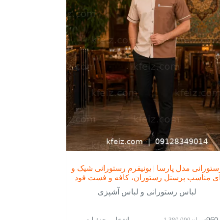
تورانی مدل پارسا | یونیفرم رستورانی شیک و
ای مناسب پرسنل رستوران، کافه و فست فود
لباس رستورانی و لباس آشپزی
انتخاب جزئیات
960
تومان
1,380,000