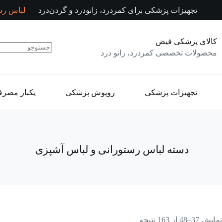
رش
تجهیزات پزشکی برای کمردرد، زانودرد و گردن‌درد
لباس رس
ه
حتوا
کالای پزشکی فیض
محصولات تخصصی کمردرد، زانو درد
تجهیزات پزشکی
روپوش پزشکی
یکبار مصر
دسته
لباس رستورانی و لباس آشپزی
نمایش 37–48 از 163 نتیجه