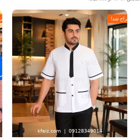
حراج شد!
حرا