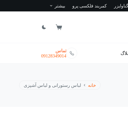
ناوایزر
کمربند فلکسی پرو
بیشتر
سبد
خرید
تماس
لاگ
09128349014
خانه
لباس رستورانی و لباس آشپزی