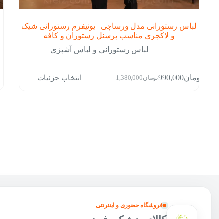
لباس رستورانی مدل ورساچی | یونیفرم رستورانی شیک
و لاکچری مناسب پرسنل رستوران و کافه
لباس رستورانی و لباس آشپزی
این
انتخاب جزئیات
تومان
990,000
تومان
1,380,000
محصول
قیمت
قیمت
دارای
فعلی:
اصلی:
انواع
تومان990,000.
تومان1,380,000
مختلفی
بود.
می
باشد.
گزینه
ها
ممکن
است
در
صفحه
محصول
انتخاب
فروشگاه حضوری و اینترنتی
شوند