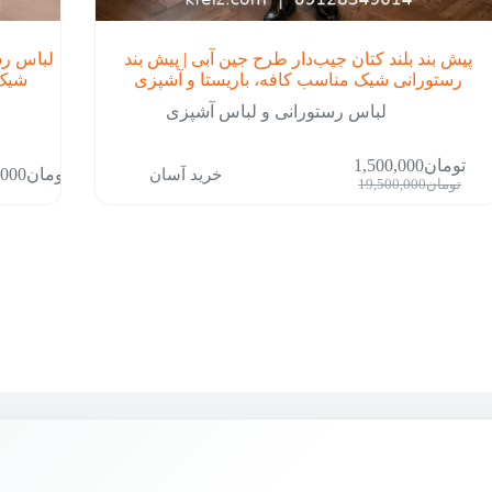
پیش بند بلند کتان جیب‌دار طرح جین آبی | پیش بند
لباس رس
رستورانی شیک مناسب کافه، باریستا و آشپزی
شیک 
لباس رستورانی و لباس آشپزی
این
تومان
1,500,000
خرید آسان
تومان
,000
محصول
قیمت
قیمت
تومان
19,500,000
دارای
فعلی:
اصلی:
انواع
تومان1,500,000.
تومان19,500,000
مختلفی
بود.
می
باشد.
گزینه
ها
ممکن
است
در
صفحه
محصول
انتخاب
شوند