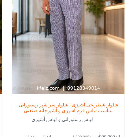
است
است
در
در
صفحه
صفح
محصول
محص
انتخاب
انتخ
شوند
شون
شلوار شطرنجی آشپزی | شلوار سرآشپز رستورانی
مناسب لباس فرم آشپزی و آشپزخانه صنعتی
لباس رستورانی و لباس آشپزی
این
این
انتخاب جزئیات
تومان
990,000
تو
تومان
1,390,000