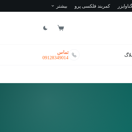
ناوایزر
کمربند فلکسی پرو
بیشتر
سبد
خرید
تماس
لاگ
09128349014