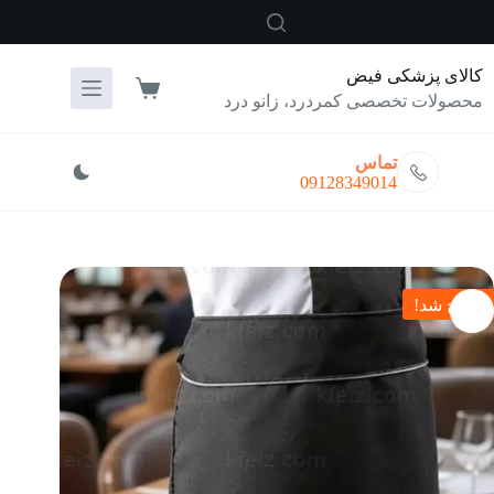
رش
ه
حتوا
کالای پزشکی فیض
سبد
محصولات تخصصی کمردرد، زانو درد
خرید
تماس
09128349014
حراج شد!