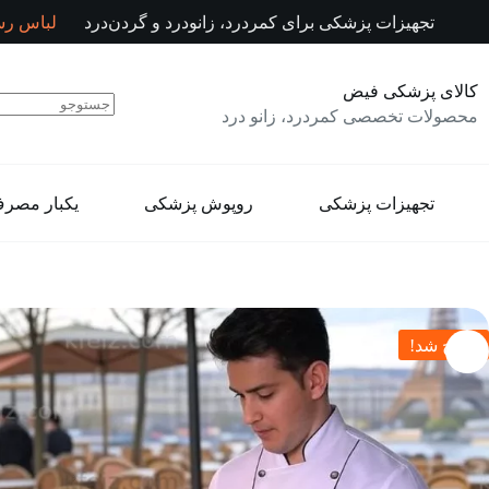
رش
تجهیزات پزشکی برای کمردرد، زانودرد و گردن‌درد
لباس رس
ه
حتوا
کالای پزشکی فیض
محصولات تخصصی کمردرد، زانو درد
تجهیزات پزشکی
روپوش پزشکی
یکبار مصر
حراج شد!