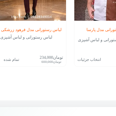
ورانی مدل پارسا
لباس رستورانی مدل فرهود زرشکی
لباس رستورانی و لباس آشپزی
تورانی و لباس آشپزی
این
تومان
234,000
انتخاب جزئیات
تمام شده
محصول
قیمت
قیمت
تومان
600,000
دارای
فعلی:
اصلی:
انواع
ان1,380,000
تومان234,000.
تومان600,000
مختلفی
بود.
می
باشد.
گزینه
ها
ممکن
است
در
صفحه