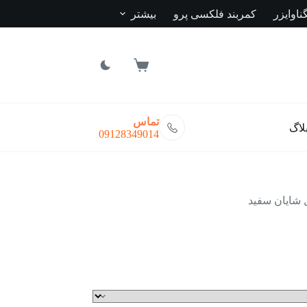
ناوایزر
کمربند فلکسی پرو
بیشتر
سبد
خرید
تماس
لاگ
09128349014
شایان سفید