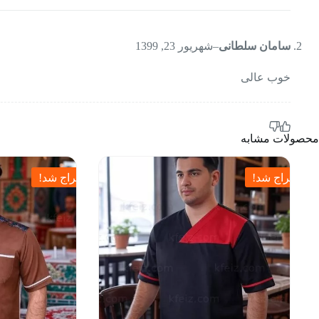
سامان سلطانی
–
شهریور 23, 1399
خوب عالی
محصولات مشابه
حراج شد!
حراج شد!