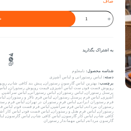
صاف
لباس
آشپزي
خ
مدل
شایان
سفید
عدد
به اشتراک بگذارید
شناسه محصول:
نامعلوم
دسته:
لباس رستورانی و لباس آشپزی
برچسب:
بهترین لباس گارسون رستوران
,
پیش بند کافی شاپ
,
روپو
روپوش فست فود
,
ست لباس آشپزی
,
قیمت روپوش رستوران
,
لباس
پرسنل رستوران
,
لباس رستوران
,
لباس رستورانی
,
لباس سرآشپز
,
ل
آشپزی
,
لباس فرم پرسنل رستوران
,
لباس فرم تالار و رستوران
,
لبا
فرم رستوران ایرانی
,
لباس فرم رستوران در تهران
,
لباس فرم رست
رستوران مردانه
,
لباس فرم سرآشپز
,
لباس فرم فست فود
,
لباس فر
رستوران
,
لباس فرم هتل و رستوران
,
لباس فست فود
,
لباس کار آشپ
کافی شاپ
,
لباس کار گارسون
,
لباس کافی شاپ
,
لباس گارسون
,
لب
گارسون مردانه
,
لباس مهماندار رستوران