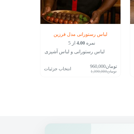
لباس رستورانی مدل فرزین
نمره
4.00
از 5
لباس رستورانی و لباس آشپزی
این
تومان
960,000
انتخاب جزئیات
محصول
قیمت
قیمت
تومان
1,390,000
دارای
فعلی:
اصلی:
انواع
تومان960,000.
تومان1,390,000
مختلفی
بود.
می
باشد.
گزینه
ها
ممکن
است
در
صفحه