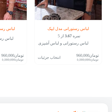
لباس رستورانی مدل ایپک
لباس رست
نمره
3.67
از 5
لباس رس
لباس رستورانی و لباس آشپزی
این
این
تومان
960,000
تومان
960,000
انتخاب جزئیات
محصول
محصول
قیمت
قیمت
قیمت
قیمت
تومان
1,380,000
تومان
1,380,000
دارای
دارای
فعلی:
اصلی:
فعلی:
اصلی:
انواع
انواع
تومان960,000.
تومان1,380,000
تومان960,000.
توم
مختلفی
مختلفی
بود.
بود.
می
می
باشد.
باشد.
گزینه
گزینه
ها
ها
ممکن
ممکن
است
است
در
در
صفحه
صفحه