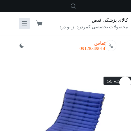
رش
ه
حتوا
کالای پزشکی فیض
سبد
محصولات تخصصی کمردرد، زانو درد
خرید
تماس
09128349014
فروخته شد