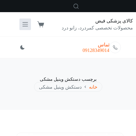
رش
ه
حتوا
کالای پزشکی فیض
سبد
محصولات تخصصی کمردرد، زانو درد
خرید
تماس
09128349014
برچسب
دستکش وینیل مشکی
خانه
دستکش وینیل مشکی