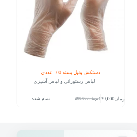
انتخاب
شوند
دستکش ونیل بسته 100 عددی
لباس رستورانی و لباس آشپزی
تمام شده
تومان
139,000
تومان
200,000
قیمت
قیمت
فعلی:
اصلی:
تومان139,000.
تومان200,000
بود.