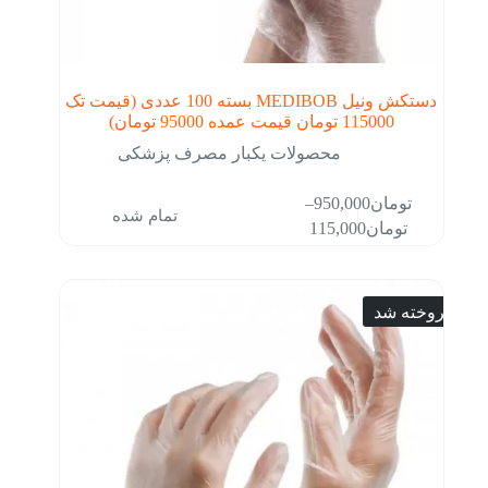
دستکش ونیل MEDIBOB بسته 100 عددی (قیمت تک
115000 تومان قیمت عمده 95000 تومان)
محصولات یکبار مصرف پزشکی
این
–
تومان
950,000
تمام شده
محصول
Price
تومان
115,000
دارای
range:
انواع
تومان115,000
مختلفی
through
می
تومان950,000
فروخته شد
باشد.
گزینه
ها
ممکن
است
در
صفحه
محصول