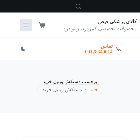
رش
ه
حتوا
کالای پزشکی فیض
سبد
محصولات تخصصی کمردرد، زانو درد
خرید
تماس
09128349014
برچسب
دستکش وینیل خرید
خانه
دستکش وینیل خرید