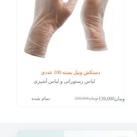
انتخاب
شوند
دستکش ونیل بسته 100 عددی
لباس رستورانی و لباس آشپزی
تمام شده
تومان
139,000
تومان
200,000
قیمت
قیمت
فعلی:
اصلی:
تومان139,000.
تومان200,000
بود.