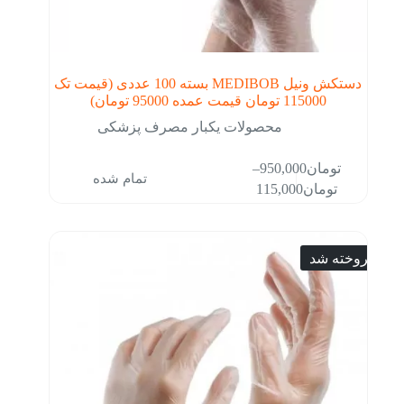
دستکش ونیل MEDIBOB بسته 100 عددی (قیمت تک
115000 تومان قیمت عمده 95000 تومان)
محصولات یکبار مصرف پزشکی
این
–
تومان
950,000
تمام شده
محصول
Price
تومان
115,000
دارای
range:
انواع
تومان115,000
مختلفی
through
می
تومان950,000
فروخته شد
باشد.
گزینه
ها
ممکن
است
در
صفحه
محصول