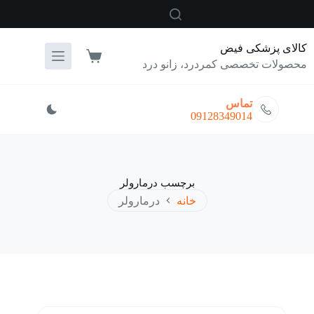
رش
ه
حتوا
کالای پزشکی فیض
سبد
محصولات تخصصی کمردرد، زانو درد
خرید
تماس
09128349014
برچسب
درمارولر
خانه
درمارولر