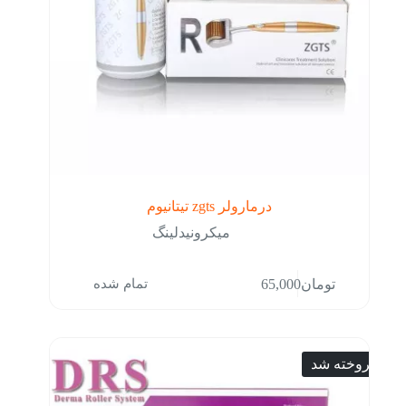
درمارولر zgts تیتانیوم
میکرونیدلینگ
تمام شده
تومان
65,000
فروخته شد