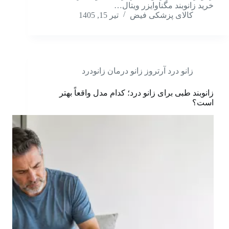
خرید زانوبند مگناوایزر ویتال…
کالای پزشکی فیض
تیر 15, 1405
زانو درد آرتروز زانو درمان زانودرد
زانوبند طبی برای زانو درد؛ کدام مدل واقعاً بهتر
است؟