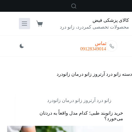
رش
ه
حتوا
کالای پزشکی فیض
سبد
محصولات تخصصی کمردرد، زانو درد
خرید
تماس
09128349014
دسته
زانو درد آرتروز زانو درمان زانودرد
زانو درد آرتروز زانو درمان زانودرد
خرید زانوبند طبی؛ کدام مدل واقعاً به دردتان
می‌خورد؟