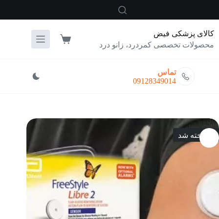
رش
ه
حتوا
کالای پزشکی فیض
سبد
محصولات تخصصی کمردرد، زانو درد
خرید
تماس
09128349014
فروخته شد