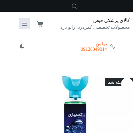
رش
ه
حتوا
کالای پزشکی فیض
سبد
محصولات تخصصی کمردرد، زانو درد
خرید
تماس
09128349014
فروخته شد