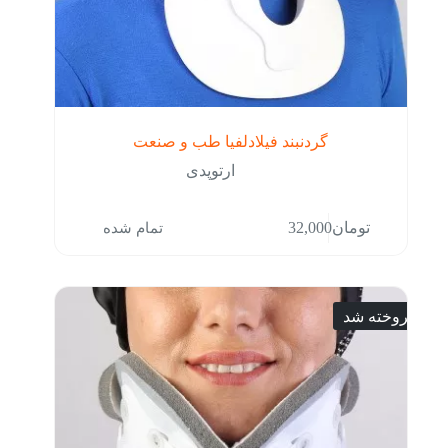
گردنبند فیلادلفیا طب و صنعت
ارتوپدی
این
تمام شده
تومان
32,000
محصول
دارای
انواع
مختلفی
می
فروخته شد
باشد.
گزینه
ها
ممکن
است
در
صفحه