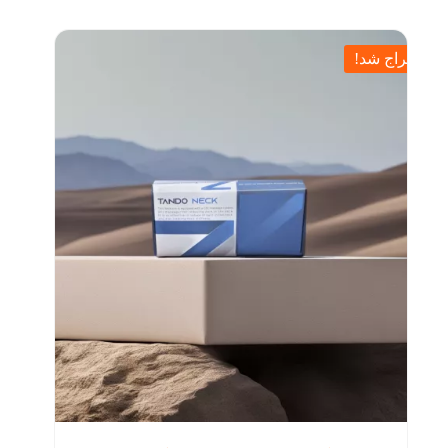
تومان3,500,000.
تومان8,500,000
بود.
حراج شد!