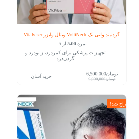
گردنبند ولتی نک VoltiNeck ویتال وایزر Vitalviser
نمره
5.00
از 5
تجهیزات پزشکی برای کمردرد، زانودرد و
گردن‌درد
تومان
6,500,000
خرید آسان
قیمت
قیمت
تومان
9,900,000
فعلی:
اصلی:
تومان6,500,000.
تومان9,900,000
بود.
حراج شد!