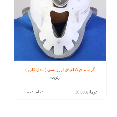
محصول
انتخاب
شوند
گردنبند فیلادلفیای اورژانسی ( مدل کارو )
ارتوپدی
این
تمام شده
تومان
30,000
محصول
دارای
انواع
مختلفی
می