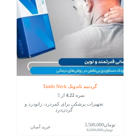
گردنبند تاندونک Tando Neck
نمره
4.22
از 5
تجهیزات پزشکی برای کمردرد، زانودرد و
گردن‌درد
تومان
3,500,000
خرید آسان
قیمت
قیمت
تومان
8,500,000
فعلی:
اصلی: