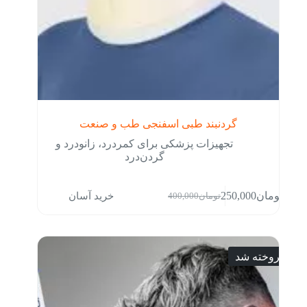
گردنبند طبی اسفنجی طب و صنعت
تجهیزات پزشکی برای کمردرد، زانودرد و
گردن‌درد
خرید آسان
تومان
250,000
تومان
400,000
قیمت
قیمت
فعلی:
اصلی:
تومان250,000.
تومان400,000
بود.
فروخته شد