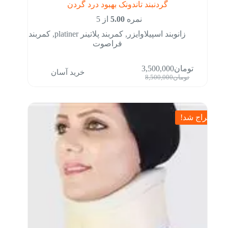
گردنبند تاندونک بهبود درد گردن
نمره
5.00
از 5
زانوبند اسپیلاوایزر
,
کمربند پلاتینر platiner
,
کمربند
فراصوت
تومان
3,500,000
خرید آسان
قیمت
قیمت
تومان
8,500,000
فعلی:
اصلی:
تومان3,500,000.
تومان8,500,000
بود.
حراج شد!