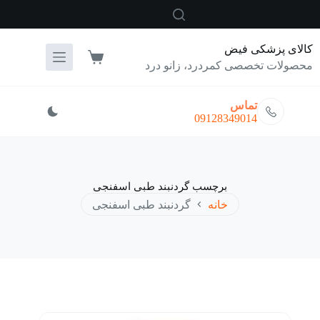
رش
ه
حتوا
کالای پزشکی فیض
سبد
محصولات تخصصی کمردرد، زانو درد
خرید
تماس
09128349014
برچسب
گردنبند طبی اسفنجی
خانه
گردنبند طبی اسفنجی