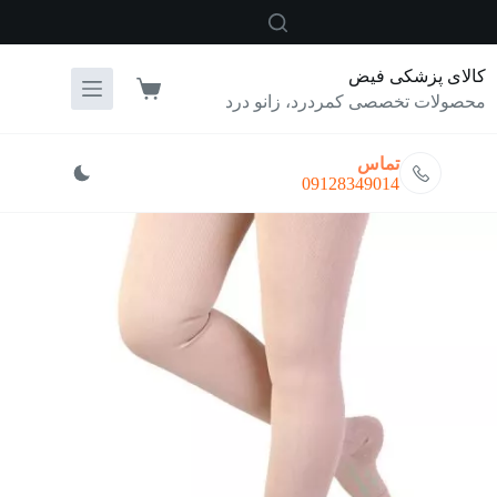
رش
ه
حتوا
کالای پزشکی فیض
سبد
محصولات تخصصی کمردرد، زانو درد
خرید
تماس
09128349014