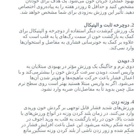
بهبود عملکرد جریان خون می‌شود. یک هدف برای خودتان
مشخص کنید و حداقل ۵ روزدر هفته را به پیاده‌روی اختصاص
دهید. تأثیر این ورزش به‌زودی برای شما مشخص خواهد شد.
2. دوچرخه ثابت و الپتیکال
یک ورزش کم‌شدت دیگر استفاده از دوچرخه و الپتیکال برای
کمک به بازگشت خون از سمت رگ‌های پا به قلب است که
علاوه بر کمک به خونرسانی فشاری به مفاصل و استخوان‌ها
وارد نمی‌کند.
3. دویدن
دوی نرم و جاگینگ یک ورزش مؤثر در بهبودی مبتلایان به
واریس است. دویدن سرعت گردش خون را بیشترمی‌کند و با
اعمال فشار باعث حرکت ماهیچه‌ها و قویتر شدن آن‌ها
می‌شود. اگر به واریس مبتلا هستید بهتر است روی سطح نرم
مثل چمن بدوید تا به مفاصل‌تان ضربه وارد نشود.
4. وزنه‌ زدن
ورزش‌های شدید فشار قابل‌ توجهی بر گردش خون وریدی
وارد می‌کنند. در زمان بلند کردن وزنه در انواع ورزش‌های با
شدت بالا، خون در راه بازگشت به قلب به ورید اجوف در
ناحیه شکم ریخته می‌شود. این عمل باعث افزایش فشار در
شکم شده و زور زدن ناشی از بلند کردن وزنه سنگین مانع