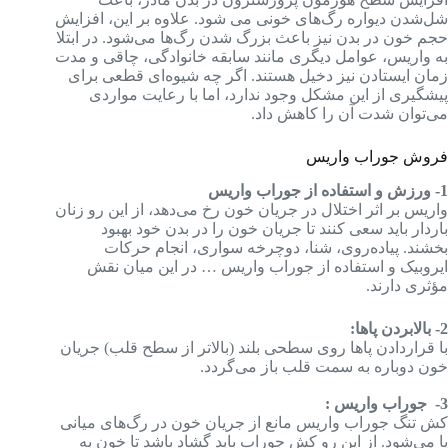
شل‌شدن دیواره رگ‌های خونی می شود. علاوه بر این، افزایش
حجم خون در بدن نیز باعث بزرگ شدن رگ‌ها می‌شود. در ابتلا
به واریس، عوامل دیگری مانند سابقه خانوادگی، چاقی و مدت
زمان ایستادن نیز دخیل هستند. اگر چه شیوه‌ای قطعی برای
پیشگیری از این مشکل وجود ندارد، اما با رعایت مواردی
می‌توان شدت آن را کاهش داد.
فروش جوراب واریس
1- ورزش و استفاده از جوراب واریس
واریس بر اثر اختلال در جریان خون رخ می‌دهد، از این رو زنان
باردار باید سعی کنند تا جریان خون را در بدن خود بهبود
بخشند. پیاده‌روی، شنا، دوچرخه سواری، انجام حرکات
ایروبیک و استفاده از جوراب واریس … در این میان نقش
مؤثری دارند.
2- بالابردن پاها:
با قراردادن پاها روی سطحی بلند (بالاتر از سطح قلب) جریان
خون دوباره به سمت قلب باز می‌گردد.
3- جوراب واریس :
کش تنگ جوراب واریس مانع از جریان خون در رگ‌های میانی
پا می‌شود. از این رو کش جوراب باید گشاد باشد تا خون به