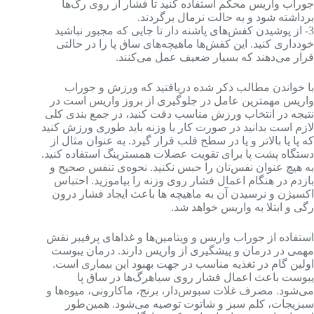
جوراب واریس محکم استفاده ‌کنید تا فشار از روی رگ‌ها
برداشته شود و به حالت نرمال برگردند.
3- از پوشیدن کفش‌های پاشنه‌ دار تا جایی که مجبور نباشید
خودداری کنید. این کفش‌ها ماهیچه‌های ساق پا را در حالتی
قرار می‌دهند که بسیار ضعیف عمل می‌کنند.
با خواندن مطالب ذکر شده دریافتید که ورزش و جوراب
واریس مهمترین عامل در جلوگیری از بروز واریس است در
نتیجه در انتخاب ورزش مناسب دقت کنید، در جمع بندی کلی
لازم است بدانید در صورت کار با وزنه باید طوری ورزش کنید
که پا یا بالاتر و یا در سطح قلب قرار گیرد. به عنوان مثال از
دستگاه پشت پا برای تقویت عضلات همسترینگ استفاده کنید.
به هیچ عنوان نفس‌تان را حبس نکنید. نحوه‌ی تنفس صحیح و
بازدم در هنگام اعمال فشار روی وزنه را بیاموزید. احتباس
اکسیژن و نرسیدن آن به ماهیچه ها باعث ایجاد فشار درون
رگی و ابتلا به واریس خواهد شد.
استفاده از جوراب واریس و ویتامین‌ها و غذاهای پرفیبر نقش
مهمی در درمان و پیشگیری از واریس دارند. درمان یبوست
اولین گام در تغذیه مناسب در جهت بهبود این بیماری است.
یبوست باعث اعمال فشار روی سیاهرگ‌ها در ساق پا
می‌شود. مصرف غلات سبوس‌دار، برنج، ماکارونی، میوه‌ها و
سبزیجات، کلم سبز و شاتوت توصیه می‌شود. همین‌طور