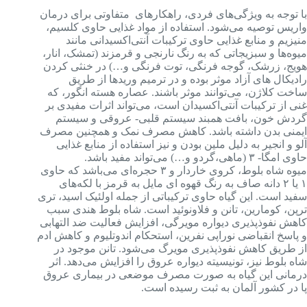
با توجه به ویژگی‌های فردی، راهکارهای متفاوتی برای درمان
واریس توصیه می‌شود. استفاده از مواد غذایی حاوی کلسیم،
منیزیم و منابع غذایی حاوی ترکیبات آنتی‌اکسیدانی مانند
میوه‌ها و سبزیجاتی که به رنگ نارنجی و قرمزند (تمشک، انار،
هویج، زرشک، گوجه‌ فرنگی، توت‌ فرنگی و…) در خنثی کردن
رادیکال ‌های آزاد موثر بوده و در ترمیم وریدها از طریق
ساخت کلاژن، می‌توانند موثر باشند. عصاره هسته انگور، که
غنی از ترکیبات آنتی‌اکسیدان است، می‌تواند اثرات مفیدی بر
گردش خون، بافت همبند سیستم قلبی- عروقی و سیستم
ایمنی بدن داشته باشد. کاهش مصرف نمک و همچنین مصرف
آلو و انجیر به دلیل ملین بودن و نیز استفاده از منابع غذایی
حاوی امگا- ۳ (ماهی،گردو و…) می‌تواند مفید باشد.
میوه شاه بلوط، کروی خاردار و ۳ حجره‌ای می‌باشد که حاوی
۱ یا ۲ دانه صاف به رنگ قهوه‌ ای مایل به قرمز با لکه‌های
سفید است. این گیاه حاوی ترکیباتی از جمله اولئیک اسید، تری
ترپن، کومارین، تانن و فلاونوئید است. شاه بلوط هندی سبب
کاهش نفوذپذیری دیواره مویرگی، افزایش فعالیت ضد التهابی
و پاسخ انقباضی نوراپی نفرین، استحکام اندوتلیوم و کاهش ادم
از طریق کاهش نفوذپذیری مویرگ می‌شود. تانن موجود در
شاه بلوط نیز، تونیسیته دیواره عروق را افزایش می‌دهد. اثر
درمانی این گیاه به صورت مصرف موضعی در بیماری عروق
پا در کشور آلمان به ثبت رسیده است.