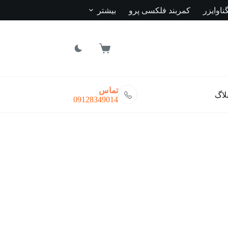
ناوایزر
کمربند فلکسی پرو
بیشتر
سبد
خرید
تماس
لاگ
09128349014