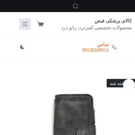
رش
ه
حتوا
کالای پزشکی فیض
سبد
محصولات تخصصی کمردرد، زانو درد
خرید
تماس
09128349014
فروخته شد