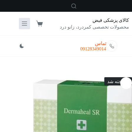
رش
ه
حتوا
کالای پزشکی فیض
سبد
محصولات تخصصی کمردرد، زانو درد
خرید
تماس
09128349014
فروخته شد